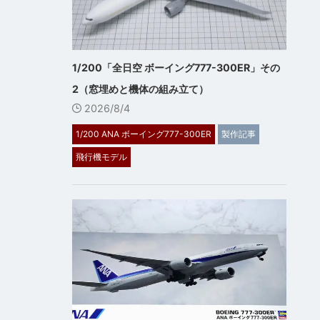
1/200「全日空 ボーイング777-300ER」その
2（窓埋めと機体の組み立て）
2026/8/4
1/200 ANA ボーイング777-300ER
製作記事
飛行機モデル