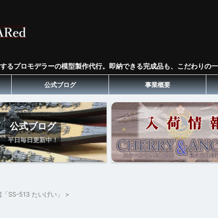
するプロモデラーの模型製作代行。即納できる完成品も、こだわりの一
公式ブログ
事業概要
公式ブログ
平日毎日更新中！
艦「SS-513 たいげい」
>
」