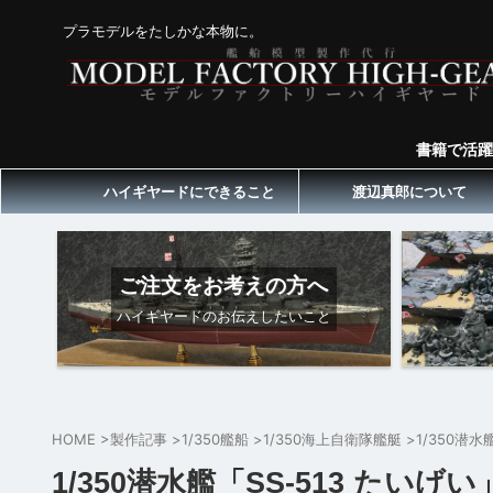
プラモデルをたしかな本物に。
書籍で活躍
ハイギヤードにできること
渡辺真郎について
ご注文をお考えの方へ
ハイギヤードのお伝えしたいこと
HOME
>
製作記事
>
1/350艦船
>
1/350海上自衛隊艦艇
>
1/350潜水
1/350潜水艦「SS-513 たいげい