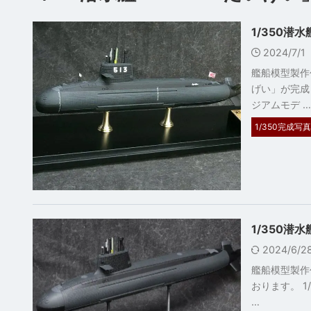
1/350潜水
2024/7/1
艦船模型製作
げい」が完成
ジアムモデ …
1/350完成写真
1/350潜
2024/6/
艦船模型製作
おります。 1
…