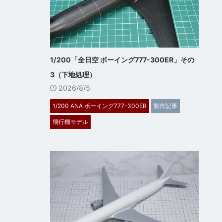
1/200「全日空 ボーイング777-300ER」その
3（下地処理）
2026/8/5
1/200 ANA ボーイング777-300ER
製作記事
飛行機モデル