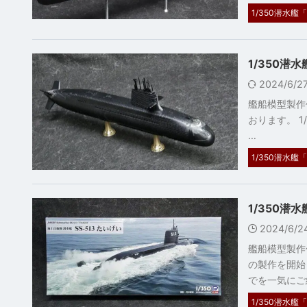
1/350潜水艦「
1/350潜
2024/6/
艦船模型製作
おります。 1
…
1/350潜水艦「
1/350潜
2024/6/
艦船模型製作
の製作を開始
でを一気にご
1/350潜水艦「