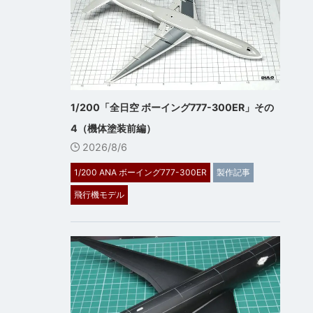
1/200「全日空 ボーイング777-300ER」その
4（機体塗装前編）
2026/8/6
1/200 ANA ボーイング777-300ER
製作記事
飛行機モデル