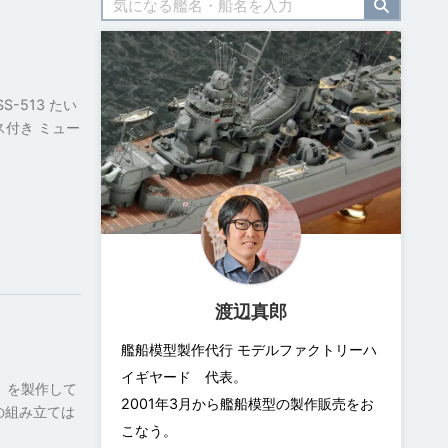
-513 たい
付き ミュー
渡辺真郎
艦船模型製作代行 モデルファクトリーハ
イギヤード 代表。
い」を製作して
2001年3月から艦船模型の製作販売をお
部の組み立ては
こなう。