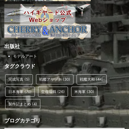
出版社
モデルアート
タグクラウド
完成写真
(5)
戦艦アリゾナ
(30)
戦艦大和
(44)
日本海軍
(70)
空母瑞鶴
(26)
米海軍
(30)
製作記まとめ
(4)
ブログカテゴリ