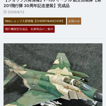
【ショップ入荷情報】F-15J イーグル 航空自衛隊【第
201飛行隊 30周年記念塗装】完成品
2026/6/12
Webショップ入荷情報【CHERRY&ANCHOR】
お知らせ
飛行機模型完成品、在庫商品のご案内