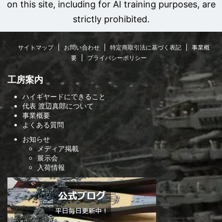
on this site, including for AI training purposes, are
strictly prohibited.
サイトマップ
お問い合わせ
特定商取引法に基づく表記
事業概
要
プライバシーポリシー
工房案内
ハイギヤードにできること
代表 渡辺真郎について
事業概要
よくある質問
お知らせ
メディア掲載
展示会
入荷情報