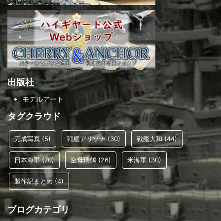
出版社
モデルアート
タグクラウド
完成写真
(5)
戦艦アリゾナ
(30)
戦艦大和
(44)
日本海軍
(70)
空母瑞鶴
(26)
米海軍
(30)
製作記まとめ
(4)
ブログカテゴリ