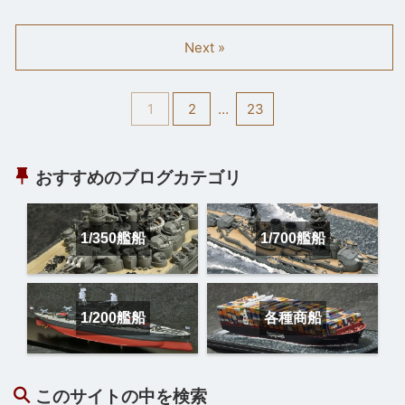
Next »
1
2
…
23
おすすめのブログカテゴリ
1/350艦船
1/700艦船
1/200艦船
各種商船
このサイトの中を検索