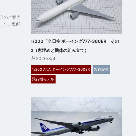
会のご案内
した。場所
1/200「全日空 ボーイング777-300ER」その
2（窓埋めと機体の組み立て）
2026/8/4
1/200 ANA ボーイング777-300ER
製作記事
飛行機モデル