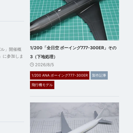
1/200「全日空 ボーイング777-300ER」その
バル」開催概
ル」に参加しま
3（下地処理）
2026/8/5
1/200 ANA ボーイング777-300ER
製作記事
飛行機モデル