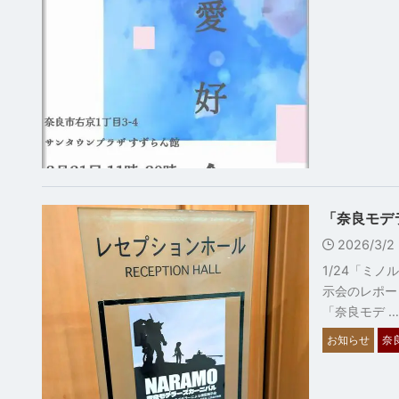
「奈良モデ
2026/3/
1/24「ミ
示会のレポー
「奈良モデ …
お知らせ
奈