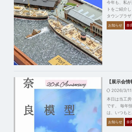
今年も、私が
トをご紹介し
タウンプラザ 
お知らせ
奈
【展示会情報
2026/3/1
本日は当工房
です。 毎年
は、いつもと
お知らせ
奈