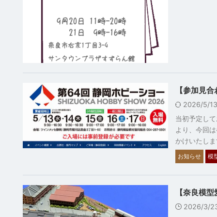
【参加見合
2026/5/
当初予定して
より、今回は
かけいたしま
お知らせ
模
【奈良模型愛
2026/3/