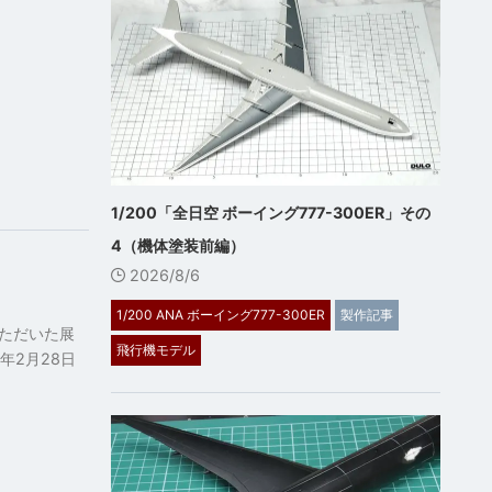
1/200「全日空 ボーイング777-300ER」その
4（機体塗装前編）
2026/8/6
1/200 ANA ボーイング777-300ER
製作記事
いただいた展
飛行機モデル
年2月28日