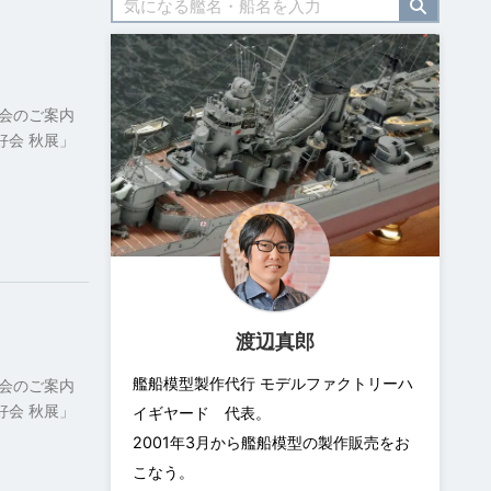
会のご案内
好会 秋展」
渡辺真郎
艦船模型製作代行 モデルファクトリーハ
会のご案内
好会 秋展」
イギヤード 代表。
2001年3月から艦船模型の製作販売をお
こなう。