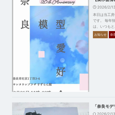
2026/2/
本日は当工房
です。 毎年
は、いつもと
お知らせ
奈
「奈良モデ
2026/2/