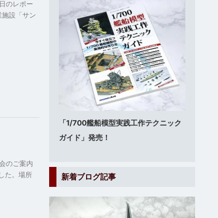
日のレポー
業施設「サン
「1/700艦船模型実践工作テクニック
ガイド」発売！
会のご案内
した。場所
新着ブログ記事