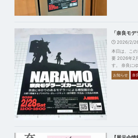
「奈良モデ
2026/2/
本日は、この
要 2026
す。 奈良にゆ
お知らせ
奈
【展示会情報