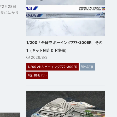
2月28日
奈良にゆかり
1/200「全日空 ボーイング777-300ER」その
1（キット紹介＆下準備）
2026/8/3
1/200 ANA ボーイング777-300ER
製作記事
飛行機モデル