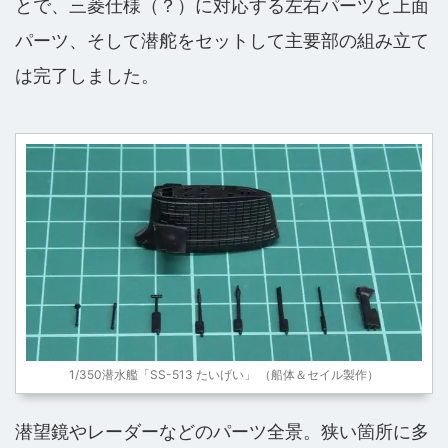
とで、三菱仕様（？）に対応する左右パーツと上面
パーツ、そして潜舵をセットして主要部の組み立て
は完了しました。
1/350潜水艦「SS-513 たいげい」 （船体＆セイル製作）
潜望鏡やレーダーなどのパーツ全景。狭い箇所に多