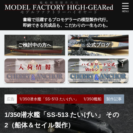
書籍で活躍するプロモデラーの模型製作代行。
即納できる完成品も、こだわりの一生ものも。
ご検討中の方へ
公式ブログ
広告
1/350潜水艦「SS-513 たいげい」
1/350艦船
製作記事
1/350潜水艦「SS-513 たいげい」 その
2（船体＆セイル製作）