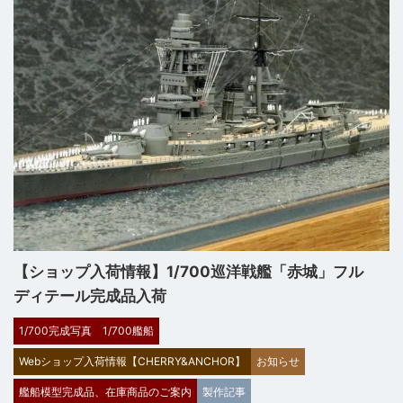
【ショップ入荷情報】1/700巡洋戦艦「赤城」フル
ディテール完成品入荷
1/700完成写真
1/700艦船
Webショップ入荷情報【CHERRY&ANCHOR】
お知らせ
艦船模型完成品、在庫商品のご案内
製作記事