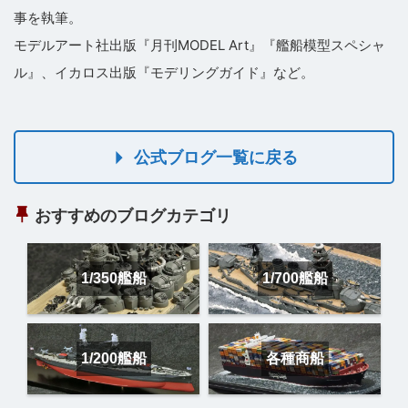
事を執筆。
モデルアート社出版『月刊MODEL Art』『艦船模型スペシャ
ル』、イカロス出版『モデリングガイド』など。
公式ブログ一覧に戻る
おすすめのブログカテゴリ
1/350艦船
1/700艦船
1/200艦船
各種商船