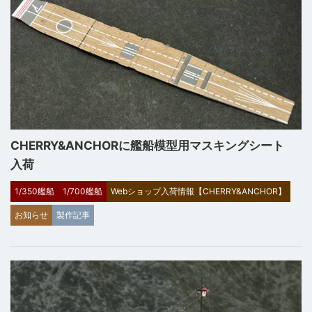
CHERRY&ANCHORに艦船模型用マスキングシート
入荷
1/350艦船
1/700艦船
Webショップ入荷情報【CHERRY&ANCHOR】
お知らせ
製作記事