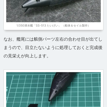
1/350潜水艦「SS-513 たいげい」 （船体＆セイル製作）
なお、艦尾には舷側パーツ左右の合わせ目が出てし
まうので、目立たないように処理しておくと完成後
の見栄えが向上します。