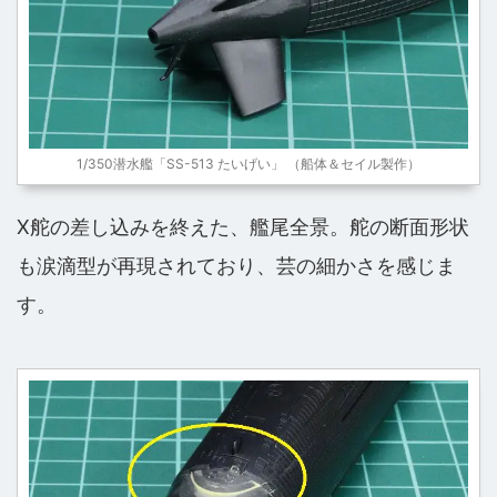
1/350潜水艦「SS-513 たいげい」 （船体＆セイル製作）
X舵の差し込みを終えた、艦尾全景。舵の断面形状
も涙滴型が再現されており、芸の細かさを感じま
す。