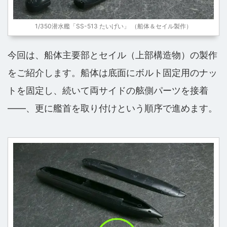
1/350潜水艦「SS-513 たいげい」 （船体＆セイル製作）
今回は、船体主要部とセイル（上部構造物）の製作
をご紹介します。船体は底面にボルト固定用のナッ
トを固定し、続いて両サイドの舷側パーツを接着
――、更に艦首を取り付けという順序で進めます。