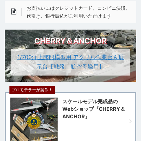
お支払いにはクレジットカード、コンビニ決済、
代引き、銀行振込がご利用いただけます
CHERRY＆ANCHOR
1/700洋上艦船模型用 アクリル作業台＆展
示台【戦艦、航空母艦用】
プロモデラーが製作！
スケールモデル完成品の
Webショップ『CHERRY＆
ANCHOR』