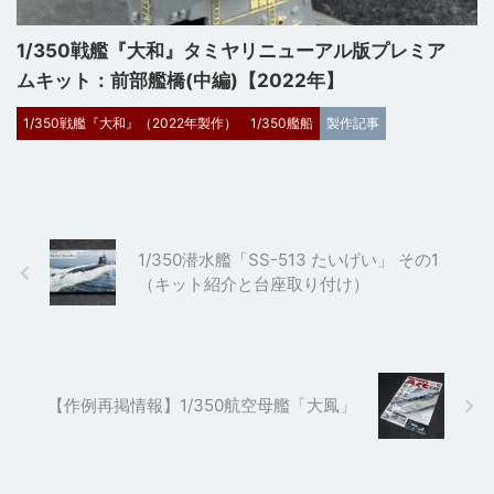
1/350戦艦『大和』タミヤリニューアル版プレミア
ムキット：前部艦橋(中編)【2022年】
1/350戦艦『大和』（2022年製作）
1/350艦船
製作記事
1/350潜水艦「SS-513 たいげい」 その1
（キット紹介と台座取り付け）
【作例再掲情報】1/350航空母艦「大鳳」