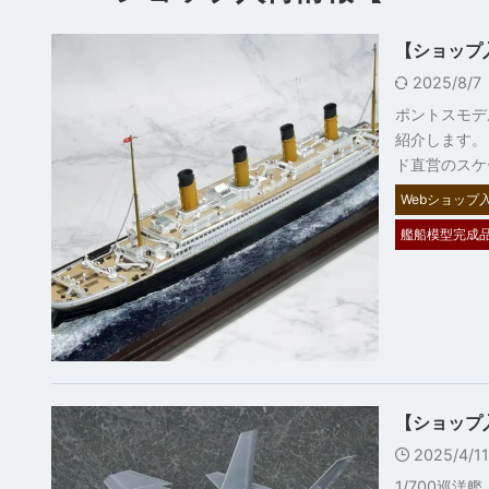
【ショップ
2025/8/
ポントスモデ
紹介します。
ド直営のスケ
Webショップ入
艦船模型完成
【ショップ入
2025/4/1
1/700巡