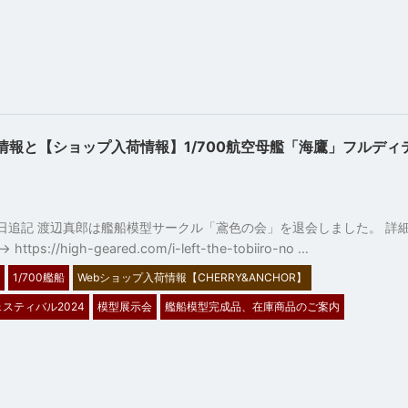
情報と【ショップ入荷情報】1/700航空母艦「海鷹」フルディ
5
月5日追記 渡辺真郎は艦船模型サークル「鳶色の会」を退会しました。 詳
ps://high-geared.com/i-left-the-tobiiro-no …
1/700艦船
Webショップ入荷情報【CHERRY&ANCHOR】
スティバル2024
模型展示会
艦船模型完成品、在庫商品のご案内