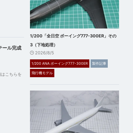
1/200「全日空 ボーイング777-300ER」その
3（下地処理）
テール完成
2026/8/5
1/200 ANA ボーイング777-300ER
製作記事
飛行機モデル
細はこちらを