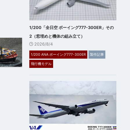
1/200「全日空 ボーイング777-300ER」その
2（窓埋めと機体の組み立て）
2026/8/4
船
1/200 ANA ボーイング777-300ER
製作記事
飛行機モデル