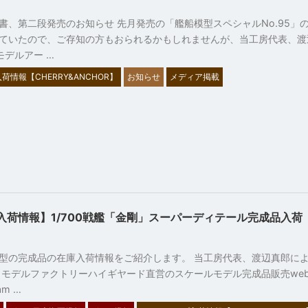
15
書、第二段発売のお知らせ 先月発売の「艦船模型スペシャルNo.95」
ていたので、ご存知の方もおられるかもしれませんが、当工房代表、渡
モデルアー …
荷情報【CHERRY&ANCHOR】
お知らせ
メディア掲載
入荷情報】1/700戦艦「金剛」スーパーディテール完成品入荷
8
型の完成品の在庫入荷情報をご紹介します。 当工房代表、渡辺真郎による
 モデルファクトリーハイギヤード直営のスケールモデル完成品販売we
am …