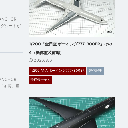
NCHOR」
ングシートが
1/200「全日空 ボーイング777-300ER」その
4（機体塗装前編）
2026/8/6
1/200 ANA ボーイング777-300ER
製作記事
NCHOR」
飛行機モデル
艦「加賀」用