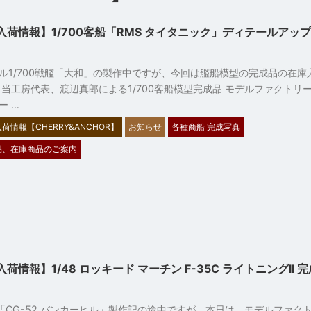
入荷情報】1/700客船「RMS タイタニック」ディテールアッ
7
ル1/700戦艦「大和」の製作中ですが、今回は艦船模型の完成品の在庫
 当工房代表、渡辺真郎による1/700客船模型完成品 モデルファクトリ
ー …
荷情報【CHERRY&ANCHOR】
お知らせ
各種商船 完成写真
品、在庫商品のご案内
荷情報】1/48 ロッキード マーチン F-35C ライトニングII 
1
洋艦「CG-52 バンカーヒル」製作記の途中ですが、本日は、モデルファク