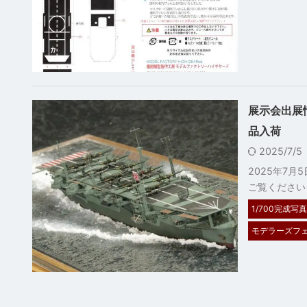
展示会出展
品入荷
2025/7/
2025年7
ご覧ください→ htt
1/700完成写真
モデラーズフェ