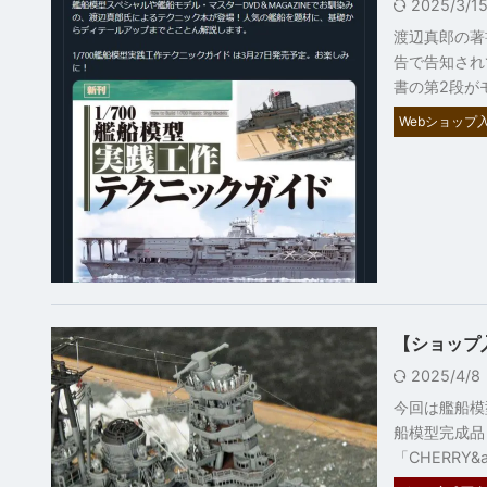
2025/3/
渡辺真郎の著
告で告知され
書の第2段が
Webショップ入
【ショップ
2025/4/
今回は艦船模
船模型完成品
「CHERRY&