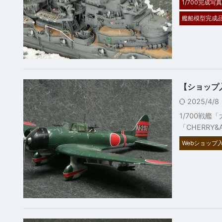
1/700完成写真
艦船模型完成
【ショップ
2025/4/
1/700戦
「CHERRY
Webショップ入