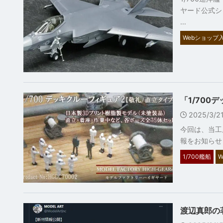
ヤード公式シ
…
Webショップ入
「1/70
2025/3/
今回は、当工
報をお知らせ
1/700艦船
W
渡辺真郎の