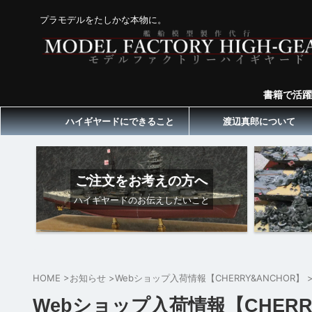
プラモデルをたしかな本物に。
書籍で活躍
ハイギヤードにできること
渡辺真郎について
ご注文をお考えの方へ
ハイギヤードのお伝えしたいこと
HOME
>
お知らせ
>
Webショップ入荷情報【CHERRY&ANCHOR】
Webショップ入荷情報【CHERR