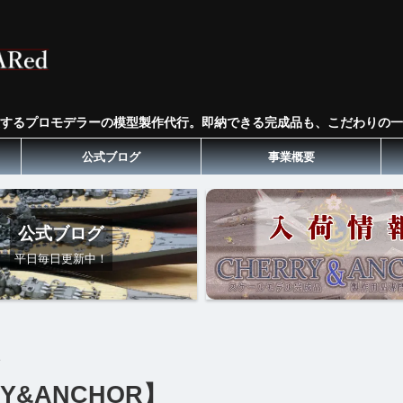
するプロモデラーの模型製作代行。即納できる完成品も、こだわりの一
公式ブログ
事業概要
公式ブログ
平日毎日更新中！
>
Y&ANCHOR】