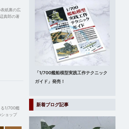
の表紙裏の広
辺真郎の著
「1/700艦船模型実践工作テクニック
ガイド」発売！
新着ブログ記事
1/700艦
bショップ