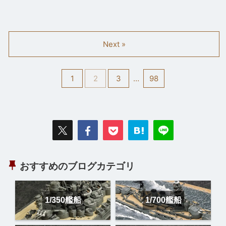
Next »
1
2
3
…
98
おすすめのブログカテゴリ
1/350艦船
1/700艦船