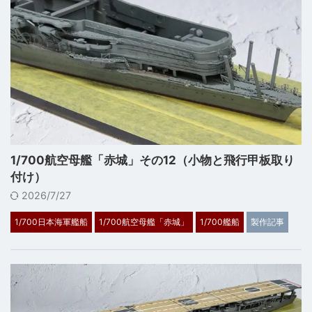
1/700航空母艦「赤城」その12（小物と飛行甲板取り
付け）
2026/7/27
1/700日本海軍艦船
1/700航空母艦「赤城」
1/700艦船
製作記事