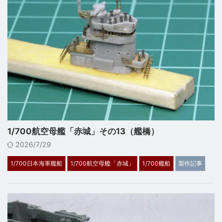
1/700航空母艦「赤城」その13（艦橋）
2026/7/29
1/700日本海軍艦船
1/700航空母艦「赤城」
1/700艦船
製作記事