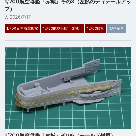
1/700航空母艦「赤城」その8（左舷のディテールアッ
プ）
2026/7/17
1/700日本海軍艦船
1/700航空母艦「赤城」
1/700艦船
製作記事
1/700航空母艦「赤城」その6（モールド補填）