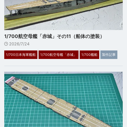
1/700航空母艦「赤城」その11（船体の塗装）
2026/7/24
1/700日本海軍艦船
1/700航空母艦「赤城」
1/700艦船
製作記事