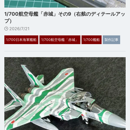
1/700航空母艦「赤城」その9（右舷のディテールアッ
プ）
2026/7/21
1/700日本海軍艦船
1/700航空母艦「赤城」
1/700艦船
製作記事