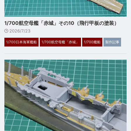
1/700航空母艦「赤城」その10（飛行甲板の塗装）
2026/7/23
1/700日本海軍艦船
1/700航空母艦「赤城」
1/700艦船
製作記事