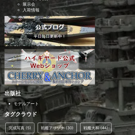
展示会
入荷情報
出版社
モデルアート
タグクラウド
完成写真
(5)
戦艦アリゾナ
(30)
戦艦大和
(44)