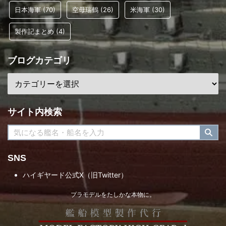
日本海軍
(70)
空母瑞鶴
(26)
米海軍
(30)
製作記まとめ
(4)
ブログカテゴリ
サイト内検索
SNS
ハイギヤード公式X（旧Twitter）
プラモデルをたしかな本物に。