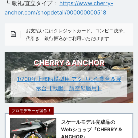
┗ 敬礼/直立タイプ：
https://www.cherry-
anchor.com/shopdetail/000000000518
お支払いにはクレジットカード、コンビニ決済、
代引き、銀行振込がご利用いただけます
CHERRY＆ANCHOR
1/700洋上艦船模型用 アクリル作業台＆展
示台【戦艦、航空母艦用】
プロモデラーが製作！
スケールモデル完成品の
Webショップ『CHERRY＆
ANCHOR』