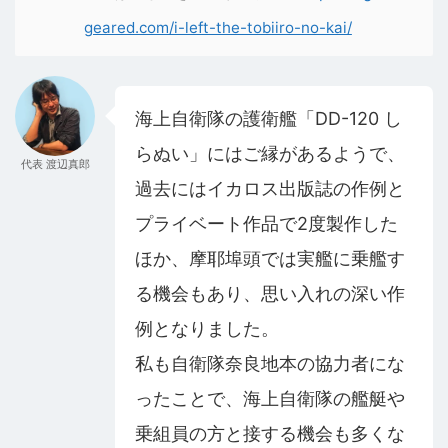
geared.com/i-left-the-tobiiro-no-kai/
海上自衛隊の護衛艦「DD-120 し
らぬい」にはご縁があるようで、
代表 渡辺真郎
過去にはイカロス出版誌の作例と
プライベート作品で2度製作した
ほか、摩耶埠頭では実艦に乗艦す
る機会もあり、思い入れの深い作
例となりました。
私も自衛隊奈良地本の協力者にな
ったことで、海上自衛隊の艦艇や
乗組員の方と接する機会も多くな