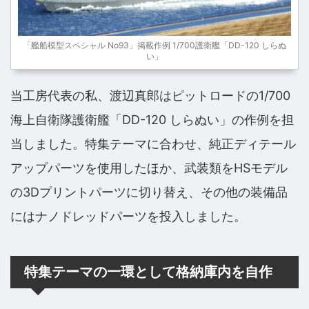
「艦船模型スペシャル No93」掲載作例 1/700護衛艦「DD-120 しらぬ
い」
当工房代表の私、渡辺真郎はピットロードの1/700
海上自衛隊護衛艦「DD-120 しらぬい」の作例を担
当しました。特集テーマに合わせ、純正ディテール
アップパーツを使用したほか、武装類をHSモデル
の3Dプリントパーツに切り替え、その他の装備品
にはナノドレッドパーツを投入しました。
特集テーマの一環として格納庫内を自作