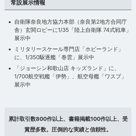
常設展示情報
自衛隊奈良地方協力本部（奈良第2地方合同庁
舎）玄関ロビーに1/35「陸上自衛隊 74式戦車」
展示中
ミリタリースケール専門店「ホビーランド」
に、1/350駆逐艦「巻雲」展示中
「ジョーシン和歌山店 キッズランド」に、
1/700航空戦艦「伊勢」、航空母艦「ワスプ」
展示中
累計取引数800作以上、書籍掲載100作以上、受
賞歴多数。圧倒的な実績と信頼性。