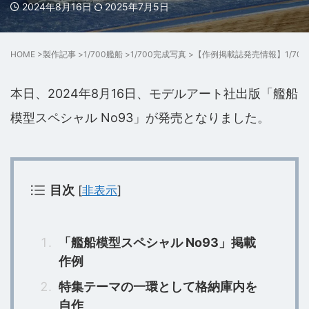
2024年8月16日
2025年7月5日
HOME
>
製作記事
>
1/700艦船
>
1/700完成写真
>
【作例掲載誌発売情報】1/700
本日、2024年8月16日、モデルアート社出版「艦船
模型スペシャル No93」が発売となりました。
目次
[
非表示
]
「艦船模型スペシャル No93」掲載
作例
特集テーマの一環として格納庫内を
自作