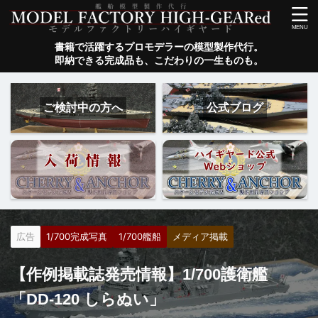
書籍で活躍するプロモデラーの模型製作代行。
即納できる完成品も、こだわりの一生ものも。
ご検討中の方へ
公式ブログ
広告
1/700完成写真
1/700艦船
メディア掲載
【作例掲載誌発売情報】1/700護衛艦
「DD-120 しらぬい」