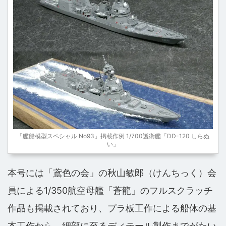
「艦船模型スペシャル No93」掲載作例 1/700護衛艦「DD-120 しらぬ
い」
本号には「鳶色の会」の秋山敏郎（けんちっく）会
員による1/350航空母艦「蒼龍」のフルスクラッチ
作品も掲載されており、プラ板工作による船体の基
本工作から、細部に至るディテール製作までがたい