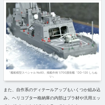
「艦船模型スペシャル No93」掲載作例 1/700護衛艦「DD-120 しらぬ
い」
また、自作系のディテールアップもいくつか組み込
み、ヘリコプター格納庫の内部はプラ材や汎用エッ