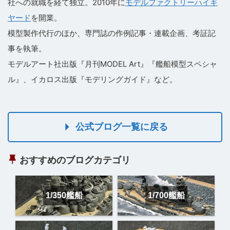
社への就職を経て独立。2010年に
モデルファクトリーハイギ
ヤード
を開業。
模型製作代行のほか、専門誌の作例記事・連載企画、考証記
事を執筆。
モデルアート社出版『月刊MODEL Art』『艦船模型スペシャ
ル』、イカロス出版『モデリングガイド』など。
公式ブログ一覧に戻る
おすすめのブログカテゴリ
1/350艦船
1/700艦船