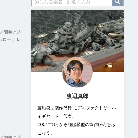
と調整に時
カローラ レ
渡辺真郎
艦船模型製作代行 モデルファクトリーハ
イギヤード 代表。
2001年3月から艦船模型の製作販売をお
こなう。
と調整に時