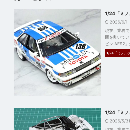
1/24「ミ
2026/6/1
現在、業務で
間を割いてい
ビン AE92」
1/24「ミノル
1/24「ミ
2026/5/
現在、業務で