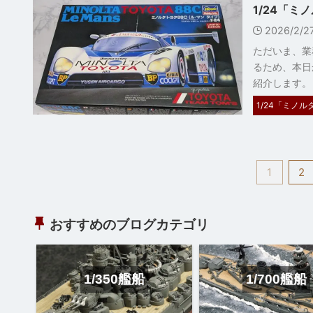
1/24「ミ
2026/2/
ただいま、業
るため、本日
紹介します。 
1/24「ミノルタ
1
2
おすすめのブログカテゴリ
1/350艦船
1/700艦船