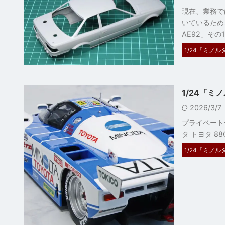
現在、業務で
いているため
AE92」その1
1/24「ミノル
1/24「ミ
2026/3/
プライベート作
タ トヨタ 8
1/24「ミノルタ