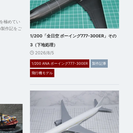
を極めてい
の製作記をご
1/200「全日空 ボーイング777-300ER」その
3（下地処理）
2026/8/5
1/200 ANA ボーイング777-300ER
製作記事
飛行機モデル
船