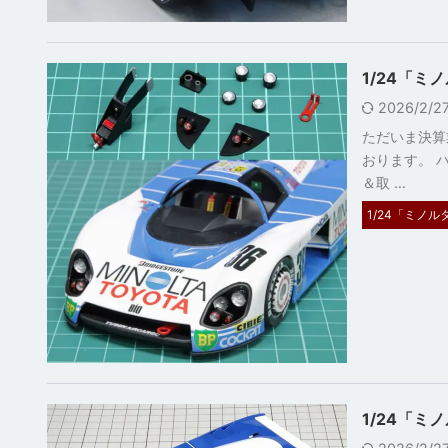
1/24「ミ
2026/2/
ただいま決算
おります。 ハ
＆取 …
1/24「ミノルタ
1/24「ミ