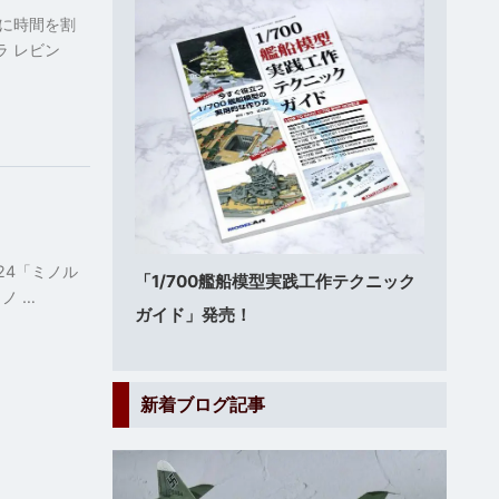
に時間を割
ラ レビン
24「ミノル
「1/700艦船模型実践工作テクニック
ノ …
ガイド」発売！
新着ブログ記事