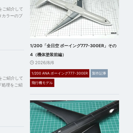
記をご紹介して
ルタカラーのブ
1/200「全日空 ボーイング777-300ER」その
4（機体塗装前編）
2026/8/6
1/200 ANA ボーイング777-300ER
製作記事
記をご紹介して
飛行機モデル
の下処理をご紹