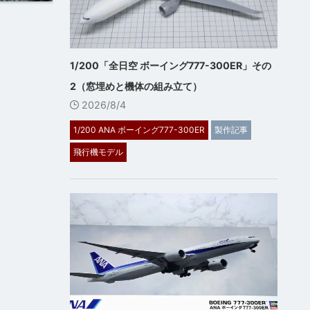
1/200「全日空 ボーイング777-300ER」その
2（窓埋めと機体の組み立て）
2026/8/4
1/200 ANA ボーイング777-300ER
製作記事
飛行機モデル