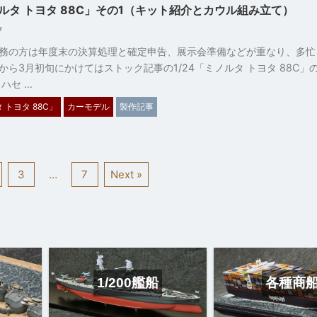
ノルタ トヨタ 88C」その1（キット紹介とカウル組み立て）
27
務の方は年度末の決算処理と確定申告、展示会準備などが重なり、多忙
から3月初旬にかけてはストック記事の1/24「ミノルタ トヨタ 88C」
ハセ …
 トヨタ 88C」
カーモデル
製作記事
3
…
7
Next »
1/200艦船
各種商