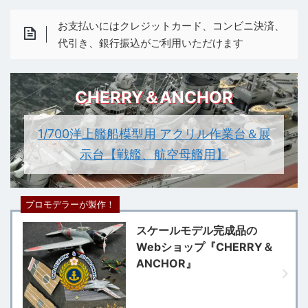
お支払いにはクレジットカード、コンビニ決済、
代引き、銀行振込がご利用いただけます
CHERRY＆ANCHOR
1/700洋上艦船模型用 アクリル作業台＆展
示台【戦艦、航空母艦用】
プロモデラーが製作！
スケールモデル完成品の
Webショップ『CHERRY＆
ANCHOR』