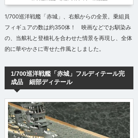
1/700巡洋戦艦「赤城」、右舷からの全景。乗組員
フィギュアの数は約350体！ 映画などでお馴染み
の、当舷礼と登檣礼を合わせた情景を再現し、全体
的に華やかさに寄せた作風としました。
1/700巡洋戦艦「赤城」フルディテール完
成品 細部ディテール