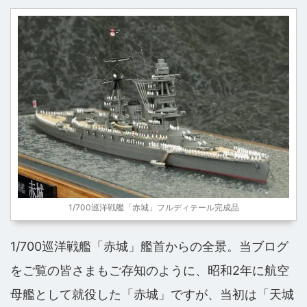
1/700巡洋戦艦「赤城」フルディテール完成品
1/700巡洋戦艦「赤城」艦首からの全景。当ブログ
をご覧の皆さまもご存知のように、昭和2年に航空
母艦として就役した「赤城」ですが、当初は「天城