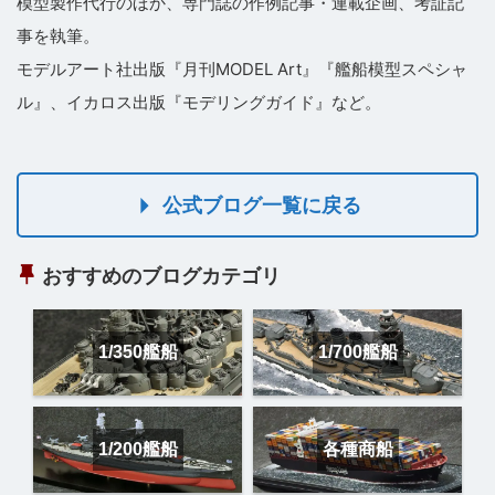
模型製作代行のほか、専門誌の作例記事・連載企画、考証記
事を執筆。
モデルアート社出版『月刊MODEL Art』『艦船模型スペシャ
ル』、イカロス出版『モデリングガイド』など。
公式ブログ一覧に戻る
おすすめのブログカテゴリ
1/350艦船
1/700艦船
1/200艦船
各種商船