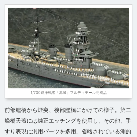
1/700巡洋戦艦「赤城」フルディテール完成品
前部艦橋から煙突、後部艦橋にかけての様子。第二
艦橋天蓋には純正エッチングを使用し、その他、手
すり表現に汎用パーツを多用。省略されている測的