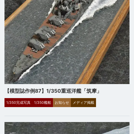
【模型誌作例87】1/350重巡洋艦「筑摩」
1/350完成写真
1/350艦船
お知らせ
メディア掲載