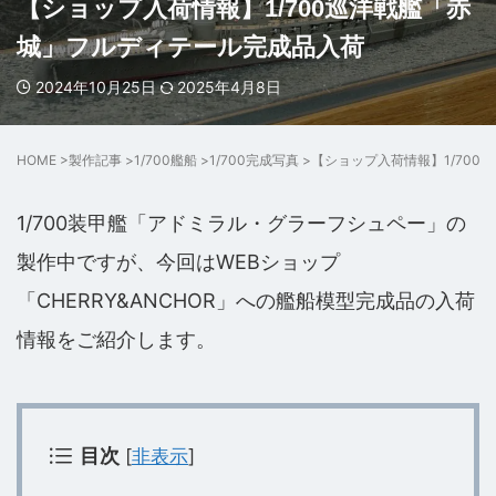
【ショップ入荷情報】1/700巡洋戦艦「赤
城」フルディテール完成品入荷
2024年10月25日
2025年4月8日
HOME
>
製作記事
>
1/700艦船
>
1/700完成写真
>
【ショップ入荷情報】1/70
1/700装甲艦「アドミラル・グラーフシュペー」の
製作中ですが、今回はWEBショップ
「CHERRY&ANCHOR」への艦船模型完成品の入荷
情報をご紹介します。
目次
[
非表示
]