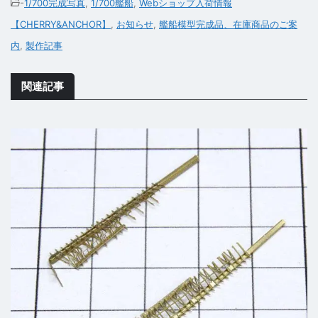
-
1/700完成写真
,
1/700艦船
,
Webショップ入荷情報
【CHERRY&ANCHOR】
,
お知らせ
,
艦船模型完成品、在庫商品のご案
内
,
製作記事
関連記事