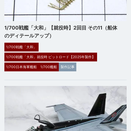
1/700戦艦「大和」【就役時】2回目 その11（船体
のディテールアップ）
1/700戦艦「大和」
1/700戦艦「大和」就役時 ピットロード【2025年製作】
1/700日本海軍艦船
1/700艦船
製作記事