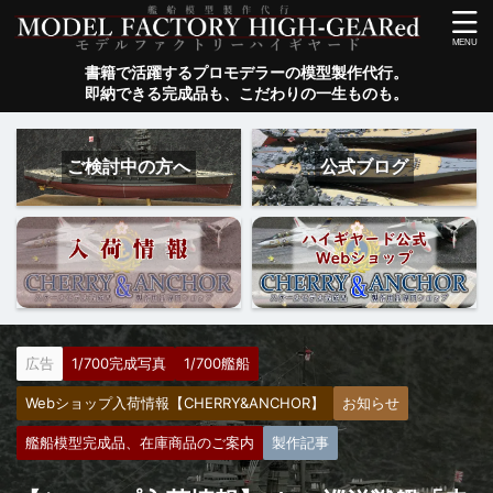
書籍で活躍するプロモデラーの模型製作代行。
即納できる完成品も、こだわりの一生ものも。
ご検討中の方へ
公式ブログ
広告
1/700完成写真
1/700艦船
Webショップ入荷情報【CHERRY&ANCHOR】
お知らせ
艦船模型完成品、在庫商品のご案内
製作記事