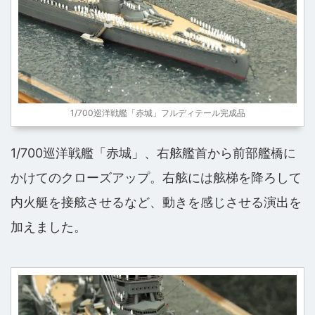
1/700巡洋戦艦「赤城」フルディテール完成品
1/700巡洋戦艦「赤城」、右舷艦首から前部艦橋に
かけてのクローズアップ。右舷には舷梯を降ろして
内火艇を接舷させるなど、動きを感じさせる演出を
加えました。