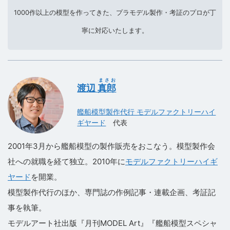
1000作以上の模型を作ってきた、プラモデル製作・考証のプロが丁
寧に対応いたします。
まさお
渡辺
真郎
艦船模型製作代行 モデルファクトリーハイ
ギヤード
代表
2001年3月から艦船模型の製作販売をおこなう。模型製作会
社への就職を経て独立。2010年に
モデルファクトリーハイギ
ヤード
を開業。
模型製作代行のほか、専門誌の作例記事・連載企画、考証記
事を執筆。
モデルアート社出版『月刊MODEL Art』『艦船模型スペシャ