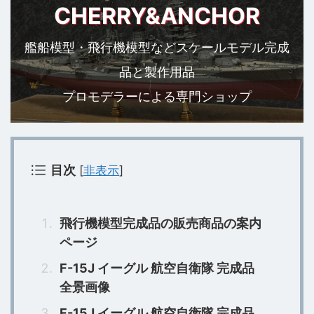
CHERRY&ANCHOR
艦船模型・飛行機模型などスケールモデル完成
品と製作用品
プロモデラーによる専門ショップ
目次
[
非表示
]
飛行機模型完成品の販売商品の案内
ページ
F-15J イーグル 航空自衛隊 完成品
全景画像
F-15J イーグル 航空自衛隊 完成品