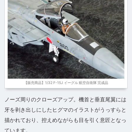
【販売商品】1/32 F-15J イーグル 航空自衛隊 完成品
ノーズ周りのクローズアップ。機首と垂直尾翼には
牙を剥き出しにしたヒグマのイラストがうっすらと
描かれており、控えめながらも目を引く意匠となっ
ています。