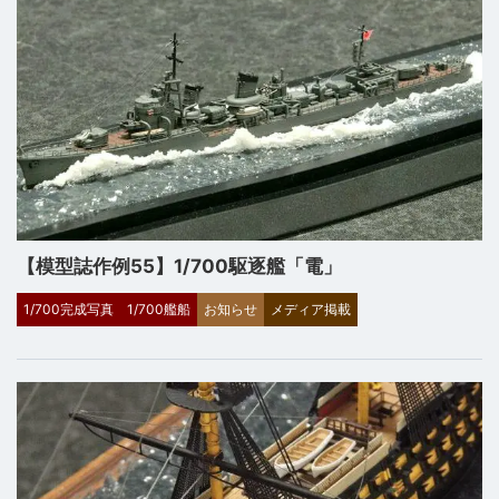
【模型誌作例55】1/700駆逐艦「電」
1/700完成写真
1/700艦船
お知らせ
メディア掲載