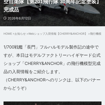
空自衛隊【第201飛行隊 30周年記念塗装】
完成品
2026年6月12日
HOME
>
お知らせ
>
Webショップ入荷情報【CHERRY&ANCHOR】
>
飛行機模型
1/700戦艦「長門」フルハルモデル製作記の途中で
すが、本日はモデルファクトリーハイギヤード公式
ショップ「CHERRY&ANCHOR」の飛行機模型完成
品の入荷情報をご紹介します。
（CHERRY&ANCHORへのリンクは、以下のバナー
からどうぞ）