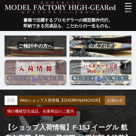
書籍で活躍するプロモデラーの模型製作代行。
即納できる完成品も、こだわりの一生ものも。
ご検討中の方へ
公式ブログ
広告
Webショップ入荷情報【CHERRY&ANCHOR】
お知らせ
飛行機模型完成品、在庫商品のご案内
【ショップ入荷情報】F-15J イーグル 航