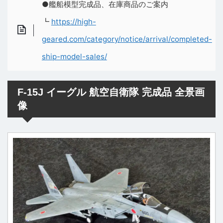
●艦船模型完成品、在庫商品のご案内
┗
https://high-
geared.com/category/notice/arrival/completed-
ship-model-sales/
F-15J イーグル 航空自衛隊 完成品 全景画
像