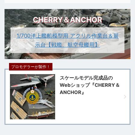
CHERRY＆ANCHOR
1/700洋上艦船模型用 アクリル作業台＆展
示台【戦艦、航空母艦用】
プロモデラーが製作！
スケールモデル完成品の
Webショップ『CHERRY＆
ANCHOR』