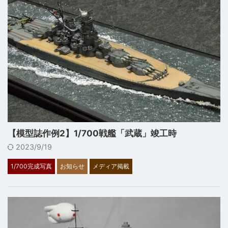
【模型誌作例2】1/700戦艦「武蔵」竣工時
2023/9/19
1/700完成写真
お知らせ
メディア掲載