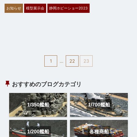
お知らせ
模型展示会
静岡ホビーショー2023
1
…
22
23
おすすめのブログカテゴリ
1/350艦船
1/700艦船
1/200艦船
各種商船