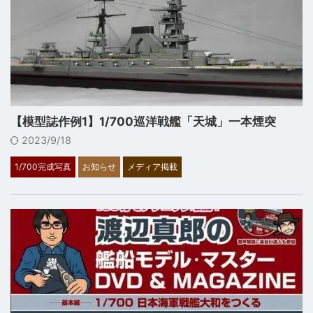
【模型誌作例1】1/700巡洋戦艦「天城」一本煙突
2023/9/18
1/700完成写真
お知らせ
メディア掲載