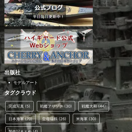
出版社
モデルアート
タグクラウド
完成写真
(5)
戦艦アリゾナ
(30)
戦艦大和
(44)
日本海軍
(70)
空母瑞鶴
(26)
米海軍
(30)
製作記まとめ
(4)